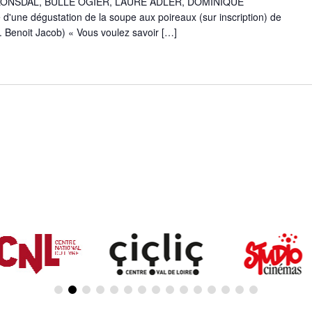
LONSDAL, BULLE OGIER, LAURE ADLER, DOMINIQUE
 d'une dégustation de la soupe aux poireaux (sur inscription) de
 Benoit Jacob) « Vous voulez savoir […]