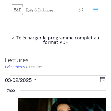
> Télécharger le programme complet au
format PDF
Lectures
Évènements
Lectures
Évènements
Nav
Nav
03/02/2025
Jour
de
for
par
Sélectionnez
vu
03/02/2025
cons
17h00
une
Év
date.