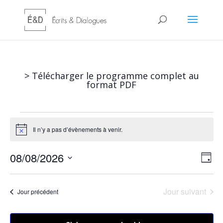
> Télécharger le programme complet au
format PDF
Évènements
for
Il n’y a pas d’évènements à venir.
Notice
08/08/2026
Nav
Nav
08/08/2026
Jour
de
par
Sélectionnez
vu
cons
une
Év
Jour suivant
Jour précédent
date.