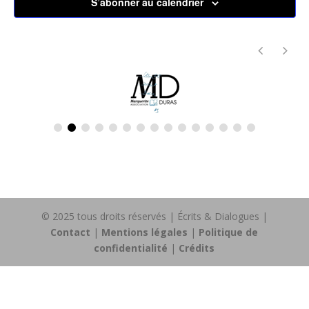
S’abonner au calendrier
© 2025 tous droits réservés | Écrits & Dialogues |
Contact
|
Mentions légales
|
Politique de
confidentialité
|
Crédits