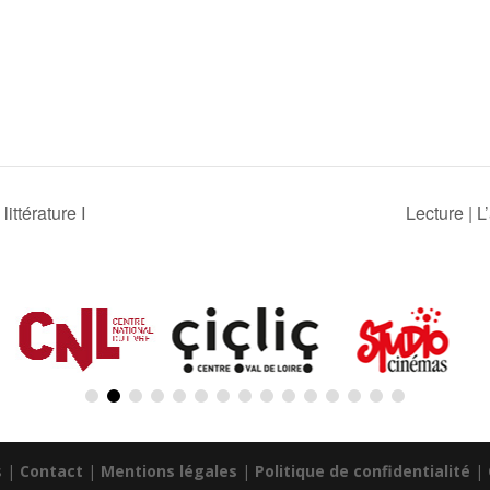
ittérature I
Lecture | 
s |
Contact
|
Mentions légales
|
Politique de confidentialité
|