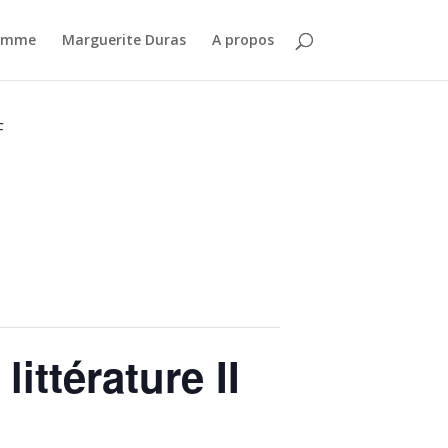
amme
Marguerite Duras
A propos
F
littérature II